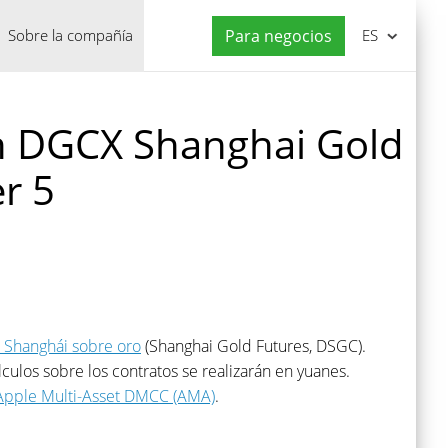
Sobre la compañía
Para negocios
ES
on DGCX Shanghai Gold
r 5
e Shanghái sobre oro
(Shanghai Gold Futures, DSGC).
lculos sobre los contratos se realizarán en yuanes.
Apple Multi-Asset DMCC (AMA)
.