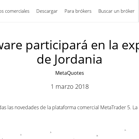
ios comerciales
Descargar
Para brókers
Español
Buscar un bróker
re participará en la ex
de Jordania
MetaQuotes
1 marzo 2018
as las novedades de la plataforma comercial MetaTrader 5. La 