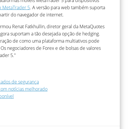
ataformas móveis MetaTrader 5 para dispositivos
b MetaTrader 5
. A versão para web também suporta
rtir do navegador de internet.
rmou Renat Fatkhullin, diretor geral da MetaQuotes
agora suportam a tão desejada opção de hedging.
tração de como uma plataforma multiativos pode
 Os negociadores de Forex e de bolsas de valores
ader 5."
icados de segurança
 com notícias melhorado
ponível