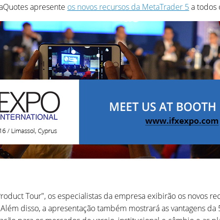
etaQuotes apresente
os novos recursos da MetaTrader 5
a todos 
duct Tour", os especialistas da empresa exibirão os novos re
os. Além disso, a apresentação também mostrará as vantagens d