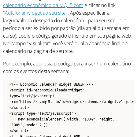
calendário econômico da MQL5.com
e clicar no link
"Adicionar widget ao seu site"
. Após especificar a
largura/altura desejada do calendário - para seu site - e o
período a ser exibido por padrão (dia atual ou semana em
curso), copie o código gerado e insira-o em sua página web.
No campo "Visualizar", você verá qual a aparência final do
calendário na página de seu site.
Por exemplo, aqui está o código para inserir um calendário
com os eventos desta semana:
<!-- Economic Calendar Widget BEGIN -->
<script id="economicCalendarWidget"
type="text/javascript"
src="https://c.mql5.com/js/widgets/calendar/widget.v1.js">
</script>
<script type="text/javascript">
new economicCalendar({ width: "100%", height:
"100%", mode: 2 });
</script>
<!-- Economic Calendar Widget END -->