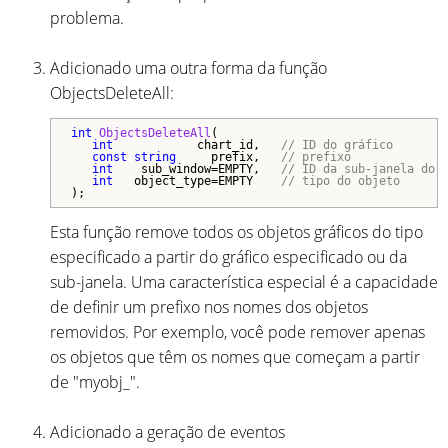
problema.
Adicionado uma outra forma da função
ObjectsDeleteAll:
int
ObjectsDeleteAll
(

int
            chart_id,   
// ID do gráfico
const
string
     prefix,   
// prefixo
int
    sub_window=EMPTY,   
// ID da sub-janela do 
int
   object_type=EMPTY    
// tipo do objeto
);
Esta função remove todos os objetos gráficos do tipo
especificado a partir do gráfico especificado ou da
sub-janela. Uma característica especial é a capacidade
de definir um prefixo nos nomes dos objetos
removidos. Por exemplo, você pode remover apenas
os objetos que têm os nomes que começam a partir
de "myobj_".
Adicionado a geração de eventos