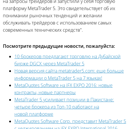
на запросы трейдеров и запустили у себя торговую
платформу MetaTrader 5. Это свидетельствует об их
понимании рыночных тенденций и желании
обслуживать трейдеров с использованием самых
современных технических средств".
Посмотрите предыдущие новости, пожалуйста:
10 брокеров предлагают торговлю на Дубайской
бирже DGCX через MetaTrader 5
Новая версия сайта metatrader5.com: еще больше
информации о MetaTrader 5 на 7 языках!
MetaQuotes Software на iFX EXPO 2016: новые
контракты, новые партнеры
MetaTrader 5 усиливает позиции в Пакистане:
четыре брокера из Топ-10 работают на
новой платформе
MetaQuotes Software Corp. представит MetaTrader 5
с хеджированием на iFX EXPO International 2016