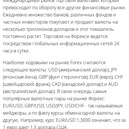
Международный рынок торговли валютами, который
превосходит по обороту все другие финансовые рынки.
Ежедневно множество банков, различных фондов и
частных инвесторов покупают и продают валюты на
несколько триллионов долларов и этот показатель
постоянно растет. Торговля на Форексе ведется
посредством глобальных информационных сетей 24
часа в сутки.
Наиболее ходовыми на рынке Forex считаются
следующие валюты: USD (американский доллар), JPY
(японская йена), GBP (фунт стерлингов), EUR (евро), CHF
(швейцарский франк), CAD (канадский доллар) и AUD
(австралийский доллар). В свою очередь самые
популярные валютные пары на рынке Форекс:
EUR/USD, GBP/USD, USD/JPY, USD/CHF - так называемые
мейджоры, а по факту курсы обмена одной валюты на
другую. Например, курс EUR/USD 1,3000 означает, что за
1 евро дают 1,3 доллара США.