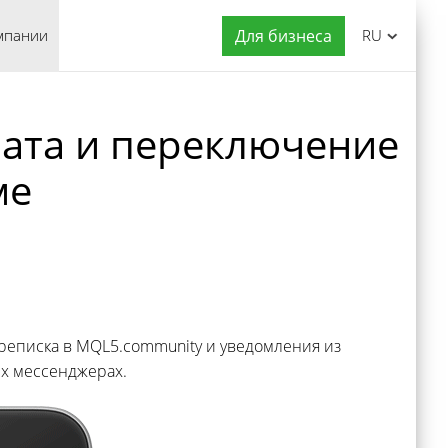
мпании
Для бизнеса
RU
 чата и переключение
ме
еписка в MQL5.community и уведомления из
х мессенджерах.