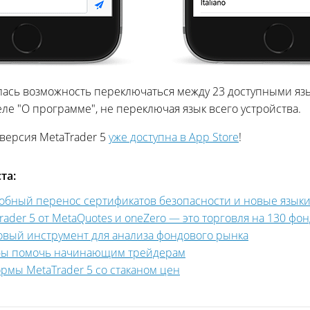
лась возможность переключаться между 23 доступными яз
е "О программе", не переключая язык всего устройства.
версия MetaTrader 5
уже доступна в App Store
!
та:
, удобный перенос сертификатов безопасности и новые язык
aTrader 5 от MetaQuotes и oneZero — это торговля на 130 
 новый инструмент для анализа фондового рынка
тобы помочь начинающим трейдерам
рмы MetaTrader 5 со стаканом цен