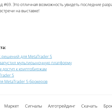
 #69. Это отличная возможность увидеть последние разр
тречи на выставке!‌
та:
х решений для MetaTrader 5
 запустил мультирыночную платформу
м доступ к криптобиржам
rader 5
для MetaTrader 5-брокеров
Маркет
Сигналы
Алготрейдинг
Скачать
Бро