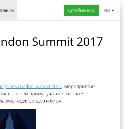
мпании
Для бизнеса
RU
ondon Summit 2017
Magnates London Summit 2017
. Мероприятие
сторию — в нем примут участие топовые
анков, хедж-фондов и бирж.