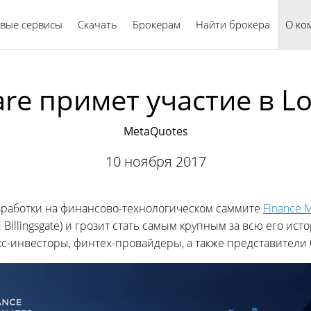
вые сервисы
Скачать
Брокерам
Найти брокера
Русский
О ко
are примет участие в L
MetaQuotes
10 ноября 2017
азработки на финансово-технологическом саммите
Finance 
 Billingsgate) и грозит стать самым крупным за всю его и
-инвесторы, финтех-провайдеры, а также представители б