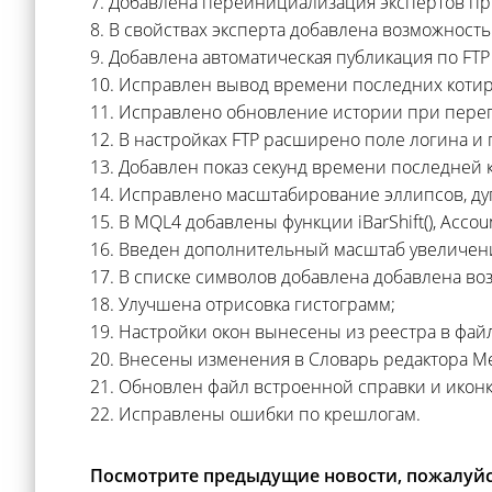
7. Добавлена переинициализация экспертов пр
8. В свойствах эксперта добавлена возможност
9. Добавлена автоматическая публикация по FT
10. Исправлен вывод времени последних котиро
11. Исправлено обновление истории при пер
12. В настройках FTP расширено поле логина и 
13. Добавлен показ секунд времени последней к
14. Исправлено масштабирование эллипсов, ду
15. В MQL4 добавлены функции iBarShift(), Accou
16. Введен дополнительный масштаб увеличен
17. В списке символов добавлена добавлена во
18. Улучшена отрисовка гистограмм;
19. Настройки окон вынесены из реестра в файл t
20. Внесены изменения в Словарь редактора Met
21. Обновлен файл встроенной справки и икон
22. Исправлены ошибки по крешлогам.
Посмотрите предыдущие новости, пожалуйс