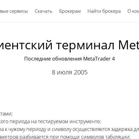
вые сервисы
Скачать
Брокерам
Найти брокера
Русский
О ко
нтский терминал MetaT
Последние обновления MetaTrader 4
8 июля 2005
ктами;
жого периода на тестируемом инструменте;
а к чужому периоду и символу осуществляется задержка д
раметров разбивается при помощи символов табуляции;