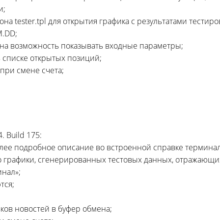
и;
а tester.tpl для открытия графика с результатами тестиро
M.DD;
ена возможность показывать входные параметры;
 списке открытых позиций;
при смене счета;
 Build 175:
олее подробное описание во встроенной справке терминал
о графики, сгенерированных тестовых данных, отражающих
инал»;
тся;
ков новостей в буфер обмена;