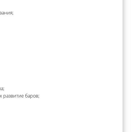
вания;
а;
 развитие баров;