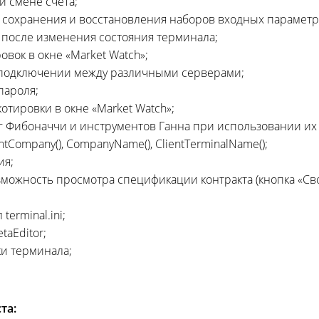
и смене счета;
ь сохранения и восстановления наборов входных параметр
P после изменения состояния терминала;
вок в окне «Market Watch»;
еподключении между различными серверами;
пароля;
отировки в окне «Market Watch»;
г Фибоначчи и инструментов Ганна при использовании их 
ntCompany(), CompanyName(), ClientTerminalName();
ия;
зможность просмотра спецификации контракта (кнопка «Сво
erminal.ini;
aEditor;
ки терминала;
та: