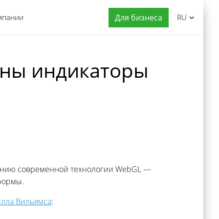
мпании
Для бизнеса
RU
ены индикаторы
енению современной технологии WebGL —
формы.
лла Вильямса
: