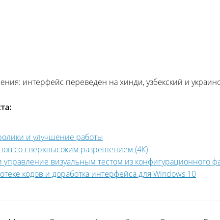
ния: интерфейс переведен на хинди, узбекский и украинс
та:
оролики и улучшение работы
ранов со сверхвысоким разрешением (4К)
ы и управление визуальным тестом из конфигурационного ф
иотеке кодов и доработка интерфейса для Windows 10