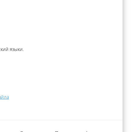
кий языки.
айла