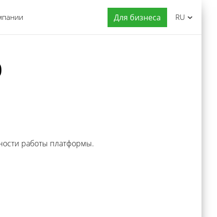
мпании
Для бизнеса
RU
0
ности работы платформы.