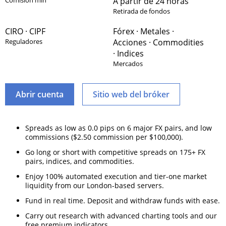
Comisión mín
A partir de 24 horas
Retirada de fondos
CIRO · CIPF
Fórex · Metales ·
Reguladores
Acciones · Commodities
· Indices
Mercados
Abrir cuenta
Sitio web del bróker
Spreads as low as 0.0 pips on 6 major FX pairs, and low
commissions ($2.50 commission per $100,000).
Go long or short with competitive spreads on 175+ FX
pairs, indices, and commodities.
Enjoy 100% automated execution and tier-one market
liquidity from our London-based servers.
Fund in real time. Deposit and withdraw funds with ease.
Carry out research with advanced charting tools and our
free premium indicators.