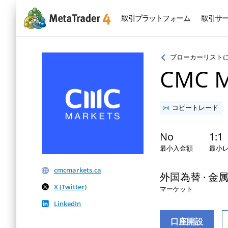
取引プラットフォーム
取引サ
ブローカーリスト
CMC M
コピートレード
No
1:1
最小入金額
最小
cmcmarkets.ca
外国為替 · 金属 · 
X (Twitter)
マーケット
LinkedIn
口座開設