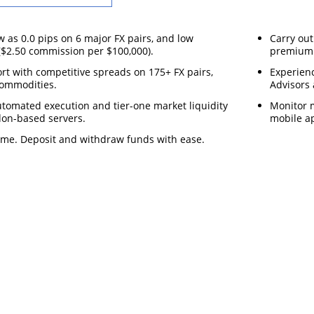
w as 0.0 pips on 6 major FX pairs, and low
Carry out
$2.50 commission per $100,000).
premium 
ort with competitive spreads on 175+ FX pairs,
Experienc
commodities.
Advisors 
tomated execution and tier-one market liquidity
Monitor 
on-based servers.
mobile a
time. Deposit and withdraw funds with ease.