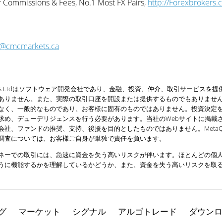
 Commissions & Fees, No.1 Most FX Pairs,
http://Forexbrokers
t@cmcmarkets.ca
uotes Ltdはソフトウェア開発会社であり、金融、投資、仲介、取引サービ
ありません。また、実際の取引口座を開設または提供するものでもありませ
なく、一般的なものであり、お客様に固有のものではありません。投資決定
求め、デューデリジェンスを行う必要があります。当社のWebサイトに掲載
社、ファンドの推奨、支持、後援を目的としたものではありません。MetaQu
調査については、お客様ご自身が単独で責任を負います。
ネーでの取引には、急速に資金を失う高いリスクが伴います。ほとんどの個
うに機能するかを理解しているかどうか、また、資金を失う高いリスクを取
グ
マーケット
シグナル
アルゴトレード
ダウン