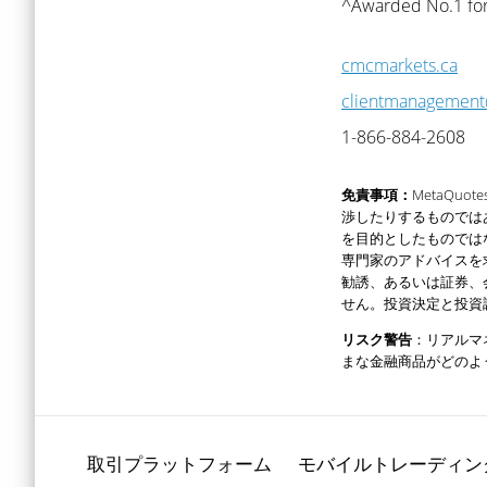
^Awarded No.1 for
cmcmarkets.ca
clientmanagemen
1-866-884-2608
免責事項：
MetaQ
渉したりするものでは
を目的としたものでは
専門家のアドバイスを
勧誘、あるいは証券、会
せん。投資決定と投資
リスク警告
：リアルマ
まな金融商品がどのよ
取引プラットフォーム
モバイルトレーディン