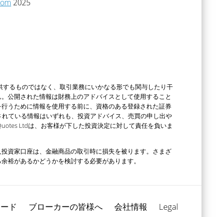
.com
2025
スを提供するものではなく、取引業務にいかなる形でも関与したり干
ん。公開された情報は財務上のアドバイスとして使用すること
を行うために情報を使用する前に、資格のある登録された証券
されている情報はいずれも、投資アドバイス、売買の申し出や
otes Ltdは、お客様が下した投資決定に対して責任を負いま
人投資家口座は、金融商品の取引時に損失を被ります。さまざ
る余裕があるかどうかを検討する必要があります。
ロード
ブローカーの皆様へ
会社情報
Legal