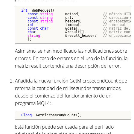
int
  WebRequest(

const
string
      method,           
// método HTTP
const
string
      url,              
// dirección u
const
string
      headers,          
// encabezamie
int
               timeout,          
// time out
const
char
        &data[],          
// matriz del 
char
              &result[],        
// matriz con 
string
            &result_headers   
// encabezamie
   );
Asimismo, se han modificado las notificaciones sobre
errores. En caso de errores en el uso de la función, la
matriz result contendrá una descripción del error.
Añadida la nueva función GetMicrosecondCount que
retorna la cantidad de milisegundos transcurridos
desde el comienzo del funcionamiento de un
programa MQL4:
ulong
  GetMicrosecondCount();
Esta función puede ser usada para el perfilado