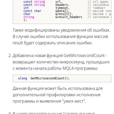
const
string
      url,              
// url-адрес
const
string
      headers,          
// заголовки 
int
               timeout,          
// таймаут
const
char
        &data[],          
// массив тела
char
              &result[],        
// массив с да
string
            &result_headers   
// заголовки о
   );
Также модифицированы уведомления об ошибках.
В случае ошибки использования функции массив
result будет содержать описание ошибки.
Добавлена новая функция GetMicrosecondCount -
возвращает количество микросекунд, прошедших
с момента начала работы MQL4-программы:
ulong
  GetMicrosecondCount();
Данная функция может быть использована для
дополнительной профилировки исполнения
программы и выявления "узких мест".
В целях предотвращения "заглядывания в