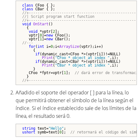
class
class
//+--------------------------------------------------
//| Script program start function                    
//+--------------------------------------------------
void
OnStart
()

  {

void
 *vptr[
2
];

   vptr[
0
]=
new
 CFoo();

   vptr[
1
]=
new
//---
for
(
int
 i=
0
;i<
ArraySize
(vptr);i++)

     {

if
(dynamic_cast<CFoo *>(vptr[i])!=
NULL
)

Print
(
"CFoo * object at index "
,i);

if
(dynamic_cast<CBar *>(vptr[i])!=
NULL
)

Print
(
"CBar * object at index "
,i);

     }

   CFoo *fptr=vptr[
1
];  
// dará error de transformaci
//+--------------------------------------------------
Añadido el soporte del operador [ ] para la línea, lo
que permitirá obtener el símbolo de la línea según el
índice. Si el índice establecido sale de los límites de la
línea, el resultado será 0.
string
 text=
"Hello"
ushort
 symb=text[
0
];  
// retornará el código del símb