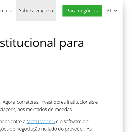
rretora
Sobre a empresa
Para negócios
PT
stitucional para
 Agora, corretoras, investidores institucionais e
gociações, nos mercados de moedas.
dados entre a
MetaTrader 5
e o software do
ções de negociação no lado do provedor. As