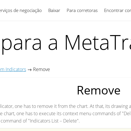
erviços de negociação
Baixar
Para corretoras
Português
Encontrar co
 para a MetaTr
m Indicators
→
Remove
Remove
cator, one has to remove it from the chart. At that, its drawing a
he chart, one has to execute its context menu commands of "Dele
command of "Indicators List – Delete".