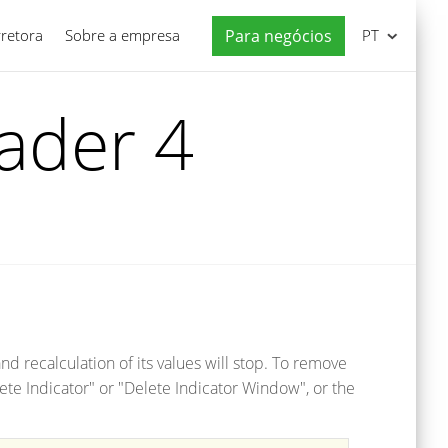
rretora
Sobre a empresa
Para negócios
PT
ader 4
nd recalculation of its values will stop. To remove
te Indicator" or "Delete Indicator Window", or the