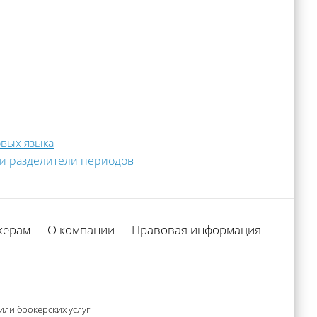
овых языка
е и разделители периодов
керам
О компании
Правовая информация
ли брокерских услуг