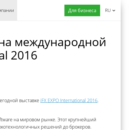
мпании
Для бизнеса
RU
 на международной
al 2016
жегодной выставке
iFX EXPO International 2016
.
oftware на мировом рынке. Этот крупнейший
окотехнологичных решений до брокеров.