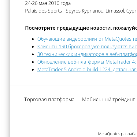
24-26 мая 2016 года
Palais des Sports - Spyros Kyprianou, Limassol, Cypr
Посмотрите предыдущие новости, пожалуйс
Обучающие видеоролики от MetaQuotes теп
Клиенты 190 брокеров уже пользуются ви
30 технических индикаторов в веб-платфо
Обновление веб-платформы MetaTrader 4: 
MetaTrader 5 Android build 1224: детальн
Торговая платформа
Мобильный трейдинг
MetaQuotes разраба