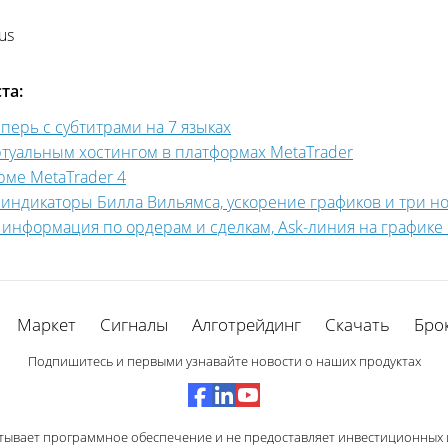
us
та:
ерь с субтитрами на 7 языках
ртуальным хостингом в платформах MetaTrader
рме MetaTrader 4
индикаторы Билла Вильямса, ускорение графиков и три н
ая информация по ордерам и сделкам, Ask-линия на график
Маркет
Сигналы
Алготрейдинг
Скачать
Бро
Подпишитесь и первыми узнавайте новости о наших продуктах
тывает программное обеспечение и не предоставляет инвестиционных и