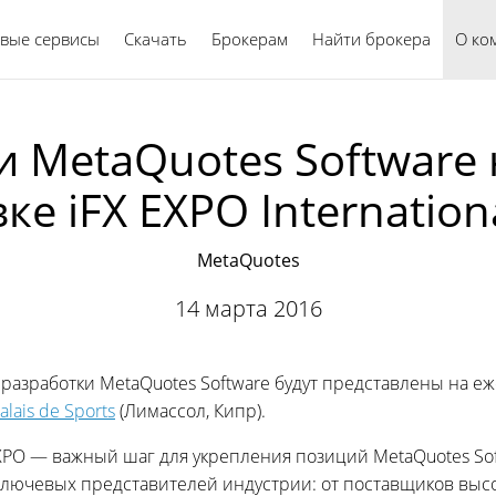
вые сервисы
Скачать
Брокерам
Найти брокера
Русский
О ко
и MetaQuotes Software
ке iFX EXPO Internation
MetaQuotes
14 марта 2016
азработки MetaQuotes Software будут представлены на е
alais de Sports
(Лимассол, Кипр).
X EXPO — важный шаг для укрепления позиций MetaQuotes S
лючевых представителей индустрии: от поставщиков выс