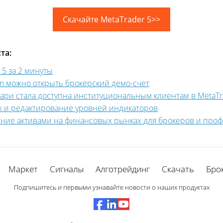
Скачайте MetaTrader 5>>
та:
5 за 2 минуты
m можно открыть брокерский демо-счет
ари стала доступна институциональным клиентам в MetaTr
ты и редактирование уровней индикаторов
ение активами на финансовых рынках для брокеров и про
Маркет
Сигналы
Алготрейдинг
Скачать
Бро
Подпишитесь и первыми узнавайте новости о наших продуктах