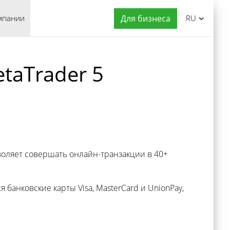
мпании
Для бизнеса
RU
etaTrader 5
воляет совершать онлайн-транзакции в 40+
анковские карты Visa, MasterCard и UnionPay,