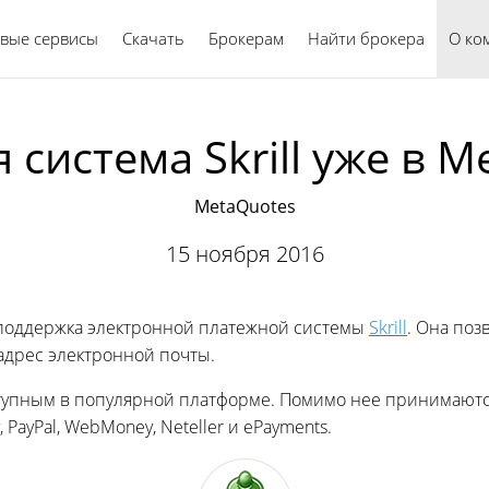
вые сервисы
Скачать
Брокерам
Найти брокера
Русский
О ко
система Skrill уже в M
MetaQuotes
15 ноября 2016
 поддержка электронной платежной системы
Skrill
. Она поз
адрес электронной почты.
ступным в популярной платформе. Помимо нее принимаются б
PayPal, WebMoney, Neteller и ePayments.