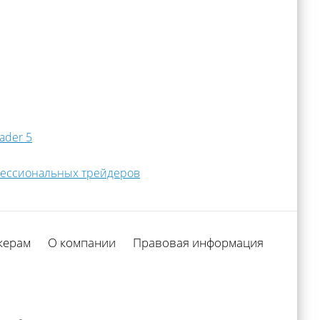
ader 5
фессиональных трейдеров
керам
О компании
Правовая информация