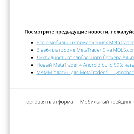
Посмотрите предыдущие новости, пожалуйс
Все о мобильных приложениях MetaTrader 
В веб-платформе MetaTrader 5 на MQL5.co
Ликвидность от глобального брокера Альп
Новый MetaTrader 4 Android build 996: ча
MAMM-плагин для MetaTrader 5 — управл
Торговая платформа
Мобильный трейдинг