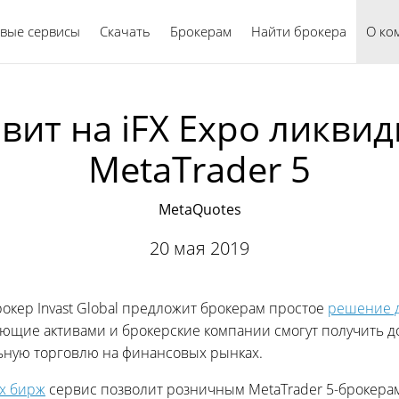
вые сервисы
Скачать
Брокерам
Найти брокера
Русский
О ко
авит на iFX Expo ликви
MetaTrader 5
MetaQuotes
20 мая 2019
ер Invast Global предложит брокерам простое
решение д
яющие активами и брокерские компании смогут получить до
ную торговлю на финансовых рынках.
х бирж
сервис позволит розничным MetaTrader 5-брокерам