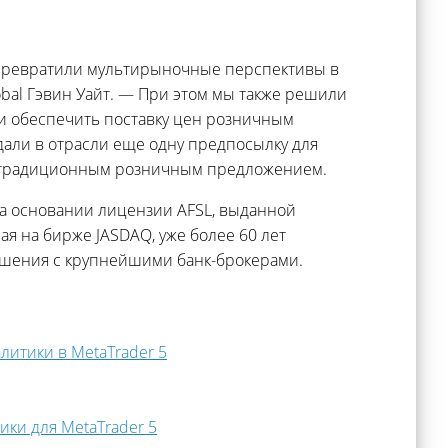
превратили мультирыночные перспективы в
bal Гэвин Уайт. — При этом мы также решили
ли обеспечить поставку цен розничным
здали в отрасли еще одну предпосылку для
ся традиционным розничным предложением.
на основании лицензии AFSL, выданной
ая на бирже JASDAQ, уже более 60 лет
ношения с крупнейшими банк-брокерами.
алитики в MetaTrader 5
ки для MetaTrader 5