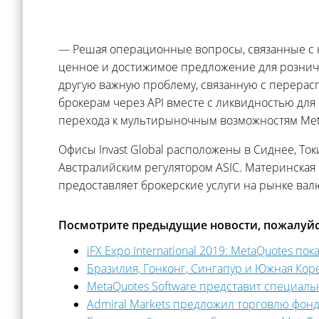
— Решая операционные вопросы, связанные с
ценное и достижимое предложение для розничн
другую важную проблему, связанную с перерас
брокерам через API вместе с ликвидностью для
перехода к мультирыночным возможностям Met
Офисы Invast Global расположены в Сиднее, То
Австралийским регулятором ASIC. Материнская к
предоставляет брокерские услуги на рынке ва
Посмотрите предыдущие новости, пожалуйс
iFX Expo International 2019: MetaQuotes п
Бразилия, Гонконг, Сингапур и Южная Кор
MetaQuotes Software представит специал
Admiral Markets предложил торговлю фон