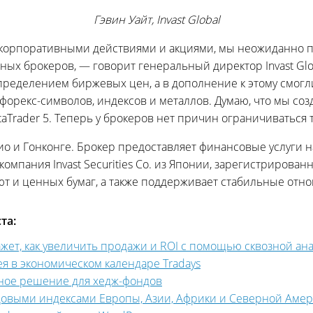
Гэвин Уайт, Invast Global
 корпоративными действиями и акциями, мы неожиданно 
ых брокеров, — говорит генеральный директор Invast Glo
пределением биржевых цен, а в дополнение к этому смог
 форекс-символов, индексов и металлов. Думаю, что мы со
aTrader 5. Теперь у брокеров нет причин ограничивать
кио и Гонконге. Брокер предоставляет финансовые услуги 
омпания Invast Securities Co. из Японии, зарегистрированн
лют и ценных бумаг, а также поддерживает стабильные от
та:
окажет, как увеличить продажи и ROI с помощью сквозной ан
ея в экономическом календаре Tradays
ьное решение для хедж-фондов
довыми индексами Европы, Азии, Африки и Северной Амери