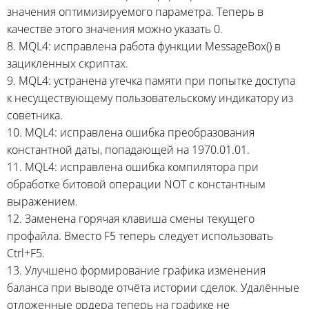
значения оптимизируемого параметра. Теперь в
качестве этого значения можно указать 0.
8. MQL4: исправлена работа функции MessageBox() в
зацикленных скриптах.
9. MQL4: устранена утечка памяти при попытке доступа
к несуществующему пользовательскому индикатору из
советника.
10. MQL4: исправлена ошибка преобразования
константной даты, попадающей на 1970.01.01.
11. MQL4: исправлена ошибка компилятора при
обработке битовой операции NOT с константным
выражением.
12. Заменена горячая клавиша смены текущего
профайла. Вместо F5 теперь следует использовать
Ctrl+F5.
13. Улучшено формирование графика изменения
баланса при выводе отчёта истории сделок. Удалённые
отложенные ордера теперь на графике не