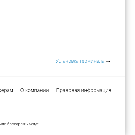
Установка терминала
→
керам
О компании
Правовая информация
ли брокерских услуг