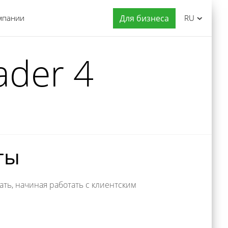
мпании
Для бизнеса
RU
ader 4
ты
ть, начиная работать с клиентским