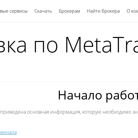
вые сервисы
Скачать
Брокерам
Найти брокера
Русский
О ко
ка по MetaTr
Начало рабо
 приведена основная информация, которую необходимо зна
рминала