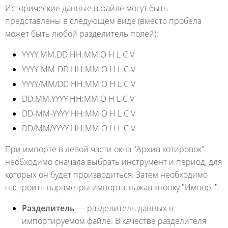
Исторические данные в файле могут быть
представлены в следующем виде (вместо пробела
может быть любой разделитель полей):
YYYY.MM.DD HH:MM O H L C V
YYYY-MM-DD HH:MM O H L C V
YYYY/MM/DD HH:MM O H L C V
DD.MM.YYYY HH:MM O H L C V
DD-MM-YYYY HH:MM O H L C V
DD/MM/YYYY HH:MM O H L C V
При импорте в левой части окна "Архив котировок"
необходимо сначала выбрать инструмент и период, для
которых он будет производиться. Затем необходимо
настроить параметры импорта, нажав кнопку "Импорт":
Разделитель
— разделитель данных в
импортируемом файле. В качестве разделителя