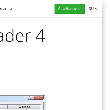
мпании
Для бизнеса
RU
ader 4