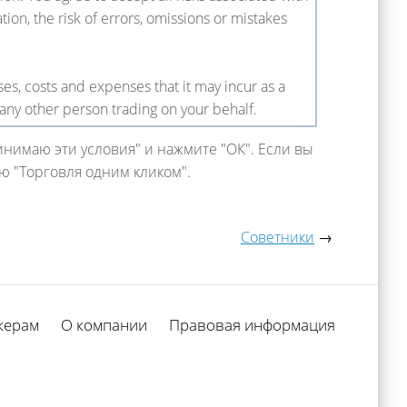
ion, the risk of errors, omissions or mistakes
s, costs and expenses that it may incur as a
 any other person trading on your behalf.
инимаю эти условия" и нажмите "ОК". Если вы
ю "Торговля одним кликом".
Советники
→
керам
О компании
Правовая информация