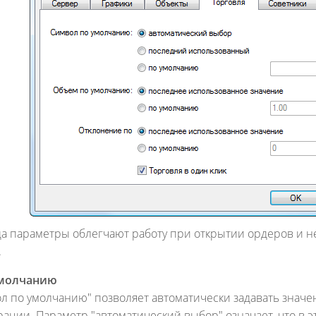
а параметры облегчают работу при открытии ордеров и не
.
умолчанию
л по умолчанию" позволяет автоматически задавать значе
ации. Параметр "автоматический выбор" означает, что в э