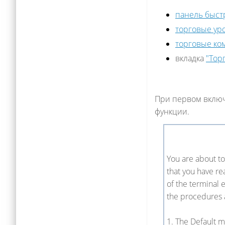
панель быст
торговые ур
торговые ко
вкладка
"Тор
При первом включ
функции.
You are about t
that you have r
of the terminal
the procedures 
1. The Default m