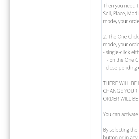
Then you need to
Sell, Place, Mod
mode, your orde
2. The One Click
mode, your orde
- single-click ei
- on the One Cli
- close pending 
THERE WILL BE
CHANGE YOUR 
ORDER WILL BE
You can activate
By selecting the
button or in any