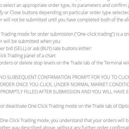
 select an appropriate order type, its parameters and confirm y
ify or Close buttons depending on particular order type selected
r will not be submitted until you have completed both of the a
 Trading mode for order submission ("One-click trading") is a o
r will be submitted when you:
ther bid (SELL) or ask (BUY) rate buttons either:
ck Trading panel of a chart
orders or delete stop levels on the Trade tab of the Terminal 
 NO SUBSEQUENT CONFIRMATION PROMPT FOR YOU TO CLICK
ORDER ONCE YOU CLICK. UNDER NORMAL MARKET CONDITI
 PROMPTLY FILLED AFTER SUBMISSION AND YOU WILL HAVE 
 or deactivate One Click Trading mode on the Trade tab of Opti
 One Click Trading mode, you understand that your orders will be
 other way described above, without any further order confirmati