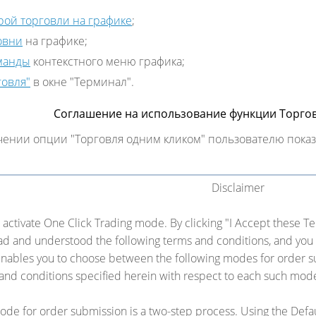
рой торговли на графике
;
овни
на графике;
манды
контекстного меню графика;
говля"
в окне "Терминал".
Соглашение на использование функции Торго
ении опции "Торговля одним кликом" пользователю пока
Disclaimer
o activate One Click Trading mode. By clicking "I Accept these
ead and understood the following terms and conditions, and you
 enables you to choose between the following modes for order s
and conditions specified herein with respect to each such mod
ode for order submission is a two-step process. Using the Defa