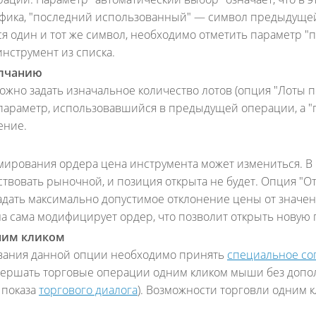
афика, "последний использованный" — символ предыдущей
ся один и тот же символ, необходимо отметить параметр 
нструмент из списка.
олчанию
ожно задать изначальное количество лотов (опция "Лоты 
параметр, использовавшийся в предыдущей операции, а "
ение.
мирования ордера цена инструмента может измениться. В 
ствовать рыночной, и позиция открыта не будет. Опция "От
адать максимально допустимое отклонение цены от значени
а сама модифицирует ордер, что позволит открыть новую
ним кликом
вания данной опции необходимо принять
специальное со
вершать торговые операции одним кликом мыши без допо
 показа
торгового диалога
). Возможности торговли одним 