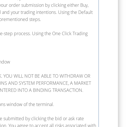
our order submission by clicking either Buy,
 and your trading intentions. Using the Default
forementioned steps.
ne-step process. Using the One Click Trading
window
. YOU WILL NOT BE ABLE TO WITHDRAW OR
ONS AND SYSTEM PERFORMANCE, A MARKET
ENTERED INTO A BINDING TRANSACTION.
ons window of the terminal.
 submitted by clicking the bid or ask rate
on. You agree to accept all risks associated with