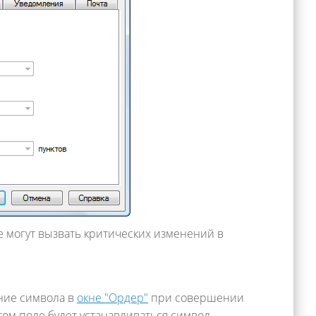
 могут вызвать критических изменений в
ние символа в
окне "Ордер"
при совершении
том поле будет устанавливаться символ