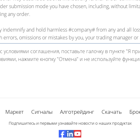
rder submission mode you have chosen, including, without limitat
ing any order.
ly indemnify and hold harmless #company# from any and all losse
ch errors, omissions or mistakes by you, your trading manager or
с условиями соглашения, поставьте галочку в пункте "Я пр
овиями, нажмите кнопку "Отмена" и не используйте функци
Маркет
Сигналы
Алготрейдинг
Скачать
Бро
Подпишитесь и первыми узнавайте новости о наших продуктах