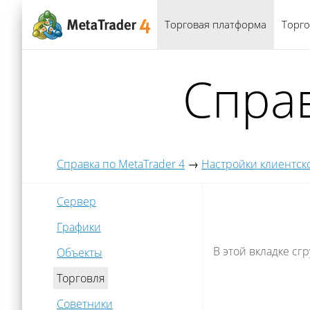
Торговая платформа
Торго
Справ
Справка по MetaTrader 4
→
Настройки клиентск
Сервер
Графики
В этой вкладке с
Объекты
Торговля
Советники