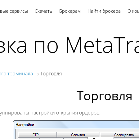
вые сервисы
Скачать
Брокерам
Найти брокера
Русский
О ко
ка по MetaTr
ого терминала
→
Торговля
Торговля
группированы настройки открытия ордеров.