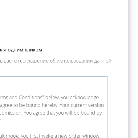
вля одним кликом
зывается соглашение об использовании данной
 Terms and Conditions" below, you acknowledge
 agree to be bound hereby. Your current version
ubmission. You agree that you will be bound by
e.
ult mode, you first invoke a new order window.