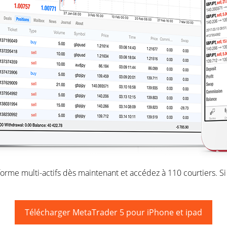
forme multi-actifs dès maintenant et accédez à 110 courtiers. S
Télécharger MetaTrader 5 pour iPhone et ipad