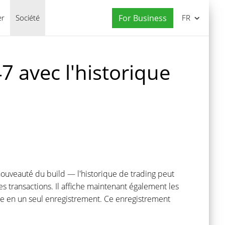
er
Société
For Business
FR
 avec l'historique
 nouveauté du build — l'historique de trading peut
es transactions. Il affiche maintenant également les
ite en un seul enregistrement. Ce enregistrement