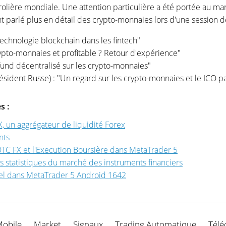
pétrolière mondiale. Une attention particulière a été portée au 
t parlé plus en détail des crypto-monnaies lors d'une session d
echnologie blockchain dans les fintech"
ypto-monnaies et profitable ? Retour d'expérience"
und décentralisé sur les crypto-monnaies"
ésident Russe) : "Un regard sur les crypto-monnaies et le ICO pa
s :
, un aggrégateur de liquidité Forex
nts
OTC FX et l'Execution Boursière dans MetaTrader 5
 statistiques du marché des instruments financiers
el dans MetaTrader 5 Android 1642
Mobile
Market
Signaux
Trading Automatique
Télé