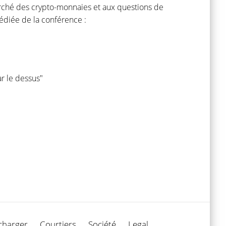
marché des crypto-monnaies et aux questions de
édiée de la conférence :
r le dessus"
charger
Courtiers
Société
Legal