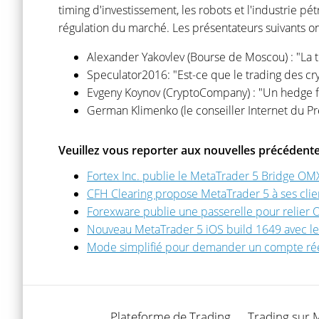
timing d'investissement, les robots et l'industrie 
régulation du marché. Les présentateurs suivants on
Alexander Yakovlev (Bourse de Moscou) : "La t
Speculator2016: "Est-ce que le trading des cr
Evgeny Koynov (CryptoCompany) : "Un hedge f
German Klimenko (le conseiller Internet du Pr
Veuillez vous reporter aux nouvelles précédente
Fortex Inc. publie le MetaTrader 5 Bridge OMX
CFH Clearing propose MetaTrader 5 à ses clie
Forexware publie une passerelle pour relier 
Nouveau MetaTrader 5 iOS build 1649 avec les
Mode simplifié pour demander un compte ré
Plateforme de Trading
Trading sur 