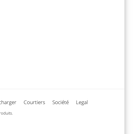
charger
Courtiers
Société
Legal
roduits.