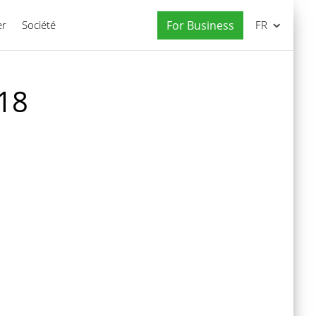
er
Société
For Business
FR
18