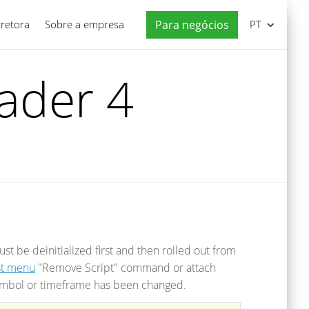
rretora
Sobre a empresa
Para negócios
PT
ader 4
ust be deinitialized first and then rolled out from
st menu
"Remove Script" command or attach
r symbol or timeframe has been changed.