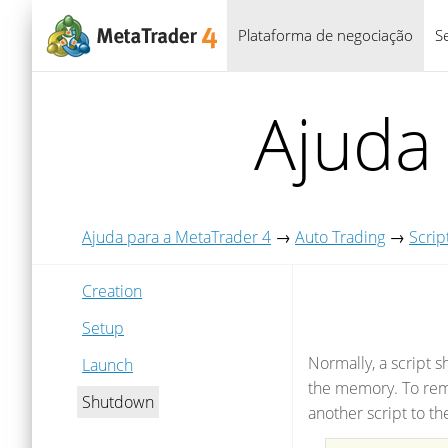
Plataforma de negociação
S
Ajuda
Ajuda para a MetaTrader 4
→
Auto Trading
→
Scrip
Creation
Setup
Normally, a script s
Launch
the memory. To remo
Shutdown
another script to t