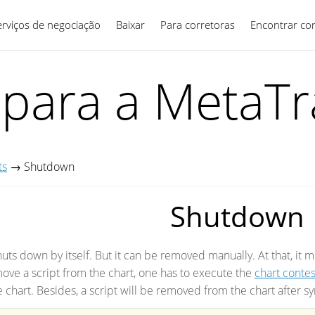
erviços de negociação
Baixar
Para corretoras
Português
Encontrar co
 para a MetaTr
ts
→
Shutdown
Shutdown
huts down by itself. But it can be removed manually. At that, it m
ve a script from the chart, one has to execute the
chart conte
he chart. Besides, a script will be removed from the chart afte