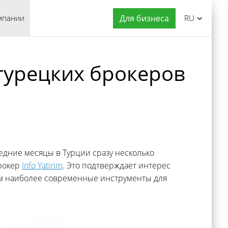
мпании
Для бизнеса
RU
 турецких брокеров
едние месяцы в Турции сразу несколько
брокер
Info Yatirim
. Это подтверждает интерес
м наиболее современные инструменты для