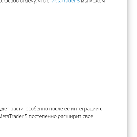
. Особо отмечу, что с
MetaTrader 5
мы можем
удет расти, особенно после ее интеграции с
MetaTrader 5 постепенно расширит свое