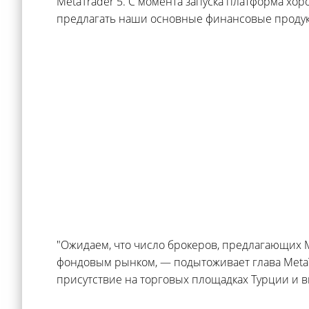
MetaTrader 5. С момента запуска платформа хоро
предлагать наши основные финансовые продук
"Ожидаем, что число брокеров, предлагающих Me
фондовым рынком, — подытоживает глава MetaT
присутствие на торговых площадках Турции и 