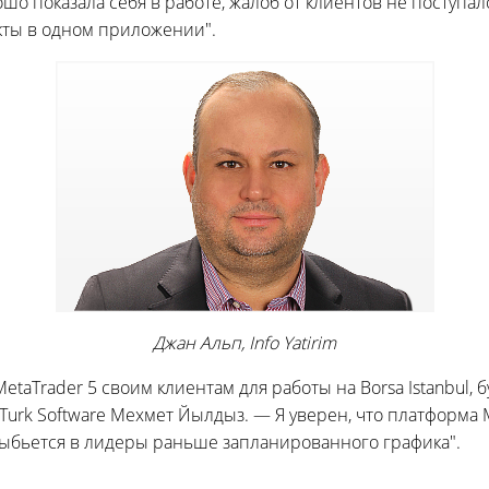
шо показала себя в работе, жалоб от клиентов не поступало
ты в одном приложении".
Джан Альп, Info Yatirim
taTrader 5 своим клиентам для работы на Borsa Istanbul, б
urk Software Мехмет Йылдыз. — Я уверен, что платформа 
выбьется в лидеры раньше запланированного графика".