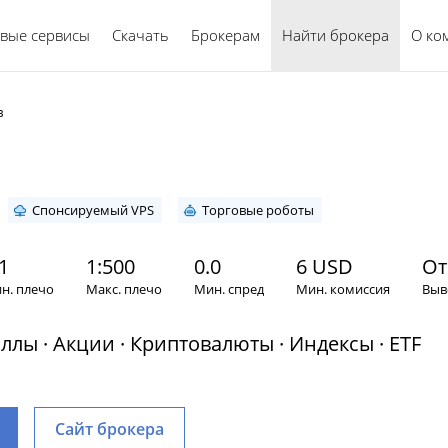
вые сервисы
Скачать
Брокерам
Найти брокера
Русский
О ко
в
Спонсируемый VPS
Торговые роботы
1
1:500
0.0
6 USD
От
н. плечо
Макс. плечо
Мин. спред
Мин. комиссия
Выв
ллы · Акции · Криптовалюты · Индексы · ETF
Сайт брокера