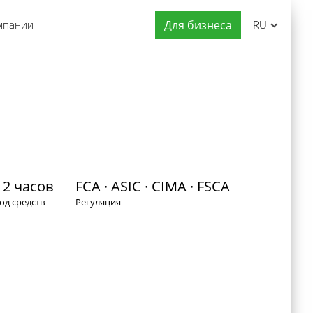
мпании
Для бизнеса
RU
 2 часов
FCA · ASIC · CIMA · FSCA
од средств
Регуляция