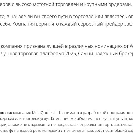
деров с высокочастотной торговлей и крупными ордерами.
го, в начале ли вы своего пути в торговле или являетесь 
себя. Компания верит, что каждый серьезный трейдер зас
 компания признана лучшей в различных номинациях от W
 Лучшая торговая платформа 2025, Самый надежный броке
ности:
компания MetaQuotes Ltd занимается разработкой программного
ерских или торговых услуг. Компания MetaQuotes Ltd не участвует, не к
ции, а также не открывает и не предоставляет реальные торговые счет
стве финансовой рекомендации и не является таковой, носит общий хар