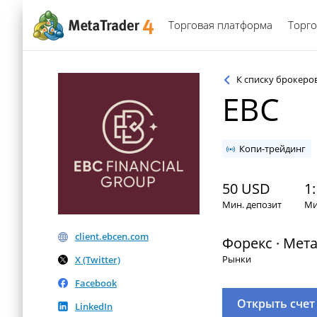
Торговая платформа
Торго
К списку брокеро
EBC
Копи-трейдинг
50 USD
1:
Мин. депозит
Ми
client.ebcen.com
Форекс · Мета
Рынки
X (Twitter)
Facebook
Открыть счет
LinkedIn