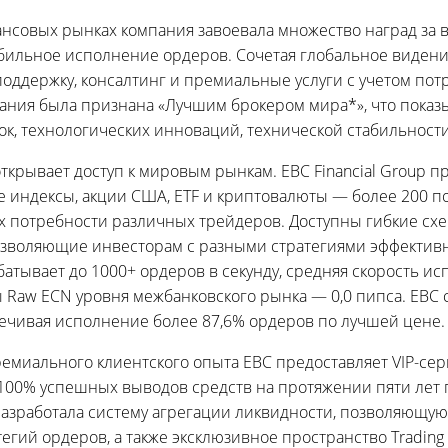
нсовых рынках компания завоевала множество наград за
бильное исполнение ордеров. Сочетая глобальное видени
оддержку, консалтинг и премиальные услуги с учетом пот
ания была признана «Лучшим брокером мира*», что показ
к, технологических инноваций, технической стабильности
открывает доступ к мировым рынкам. EBC Financial Group п
е индексы, акции США, ETF и криптовалюты — более 200 п
потребности различных трейдеров. Доступны гибкие схемы
озволяющие инвесторам с разными стратегиями эффективн
батывает до 1000+ ордеров в секунду, средняя скорость и
 Raw ECN уровня межбанковского рынка — 0,0 пипса. EBC 
печивая исполнение более 87,6% ордеров по лучшей цене.
емиального клиентского опыта EBC предоставляет VIP-серв
 100% успешных выводов средств на протяжении пяти лет 
разработала систему агрегации ликвидности, позволяющую
тегий ордеров, а также эксклюзивное пространство Tradi