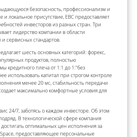
 выдающуюся безопасность, профессионализм и
е и локальное присутствие, EBC предоставляет
ребностей инвесторов из разных стран. Три
ывает лидерство компании в области
 и сервисных стандартов.
редлагает шесть основных категорий: форекс,
опулярных продуктов, полностью
 кредитного плеча от 1:1 до 1:"без
ее использовать капитал при строгом контроле
сполнения менее 20 мс, стабильность передачи
создает максимально комфортные условия для
ис 24/7, заботясь о каждом инвесторе. Об этом
подряд. В технологической сфере компания
 достигать оптимальных цен исполнения за
ng Space, предоставляющее персональные