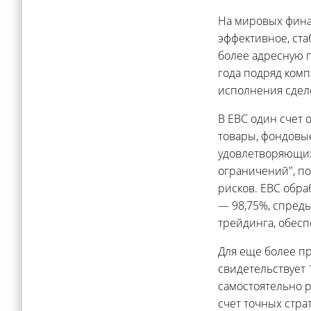
На мировых фина
эффективное, ста
более адресную п
года подряд комп
исполнения сдело
В EBC один счет 
товары, фондовы
удовлетворяющих 
ограничений", п
рисков. EBC обра
— 98,75%, спреды
трейдинга, обес
Для еще более пр
свидетельствует
самостоятельно 
счет точных стра