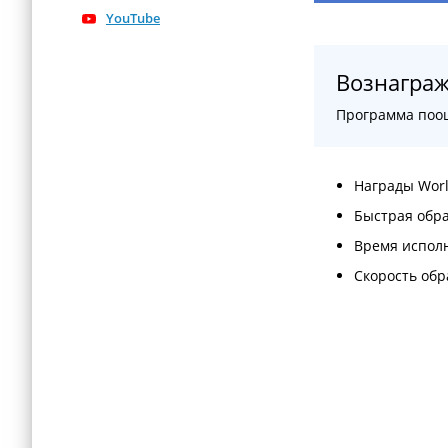
YouTube
Вознаграж
Программа поощ
Награды World
Быстрая обра
Время исполн
Скорость обр