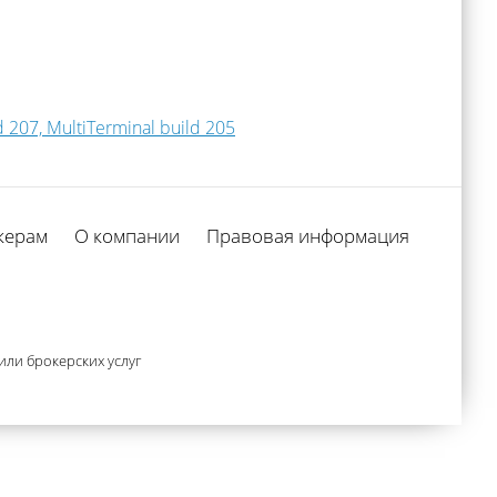
207, MultiTerminal build 205
керам
О компании
Правовая информация
ли брокерских услуг