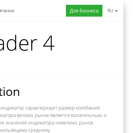
мпании
Для бизнеса
RU
ader 4
tion
 индикатор характеризует размер колебаний
дикатора велико, рынок является волатильным, и
ли значение индикатора невелико, рынок
 скользящему среднему.