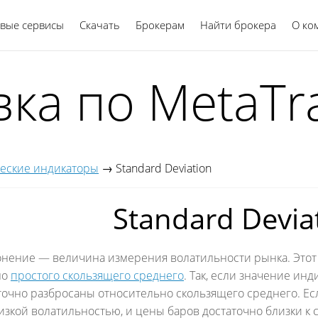
вые сервисы
Скачать
Брокерам
Найти брокера
Русский
О ко
ка по MetaTr
еские индикаторы
→
Standard Deviation
Standard Devia
онение — величина измерения волатильности рынка. Этот
но
простого скользящего среднего
. Так, если значение ин
точно разбросаны относительно скользящего среднего. Ес
изкой волатильностью, и цены баров достаточно близки к