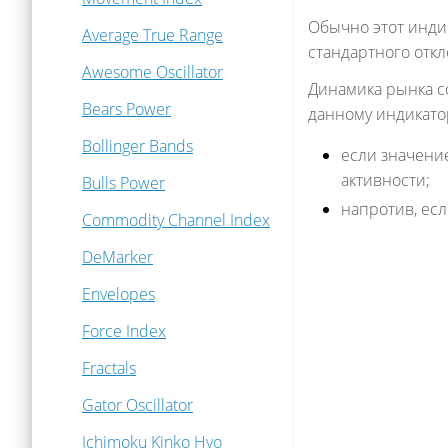
Обычно этот индик
Average True Range
стандартного отк
Awesome Oscillator
Динамика рынка с
Bears Power
данному индикато
Bollinger Bands
если значение
активности;
Bulls Power
напротив, есл
Commodity Channel Index
DeMarker
Envelopes
Force Index
Fractals
Gator Oscillator
Ichimoku Kinko Hyo