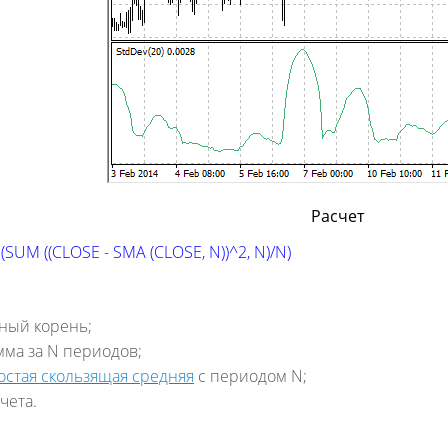
Расчет
(SUM ((CLOSE - SMA (CLOSE, N))^2, N)/N)
ный корень;
умма за N периодов;
остая скользящая средняя
с периодом N;
чета.