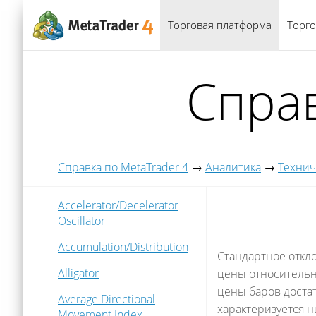
Торговая платформа
Торго
Справ
Справка по MetaTrader 4
→
Аналитика
→
Технич
Accelerator/Decelerator
Oscillator
Accumulation/Distribution
Стандартное откл
Alligator
цены относитель
цены баров доста
Average Directional
характеризуется н
Movement Index