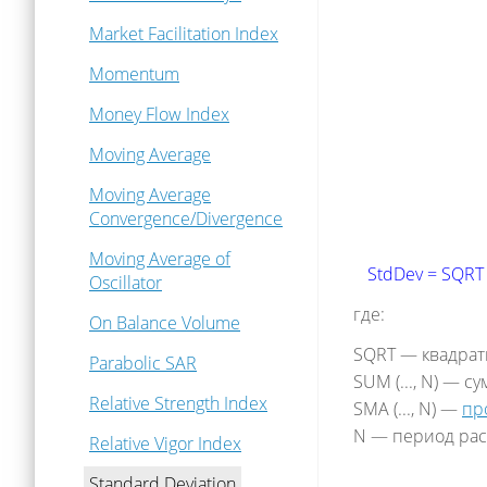
Market Facilitation Index
Momentum
Money Flow Index
Moving Average
Moving Average
Convergence/Divergence
Moving Average of
StdDev = SQRT 
Oscillator
где:
On Balance Volume
SQRT — квадрат
Parabolic SAR
SUM (..., N) — с
Relative Strength Index
SMA (..., N) —
пр
N — период рас
Relative Vigor Index
Standard Deviation