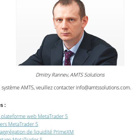
Dmitry Rannev, AMTS Solutions
le système AMTS, veuillez contacter info@amtssolutions.com.
s :
la plateforme web MetaTrader 5
iers MetaTrader 5
'aggrégation de liquidité PrimeXM
urtage MetaTrader 5