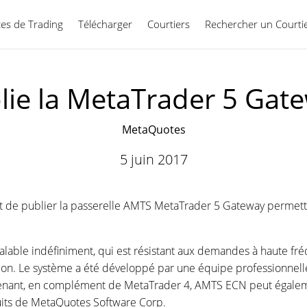
ces de Trading
Télécharger
Courtiers
Rechercher un Courti
Français
lie la MetaTrader 5 Ga
MetaQuotes
5 juin 2017
t de publier la passerelle AMTS MetaTrader 5 Gateway permettan
alable indéfiniment, qui est résistant aux demandes à haute fré
tion. Le système a été développé par une équipe professionnell
tenant, en complément de MetaTrader 4, AMTS ECN peut égale
duits de MetaQuotes Software Corp.