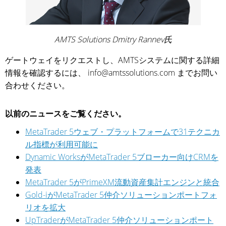
AMTS Solutions Dmitry Rannev氏
ゲートウェイをリクエストし、AMTSシステムに関する詳細
情報を確認するには、 info@amtssolutions.com までお問い
合わせください。
以前のニュースをご覧ください。
MetaTrader 5ウェブ・プラットフォームで31テクニカ
ル指標が利用可能に
Dynamic WorksがMetaTrader 5ブローカー向けCRMを
発表
MetaTrader 5がPrimeXM流動資産集計エンジンと統合
Gold-iがMetaTrader 5仲介ソリューションポートフォ
リオを拡大
UpTraderがMetaTrader 5仲介ソリューションポート