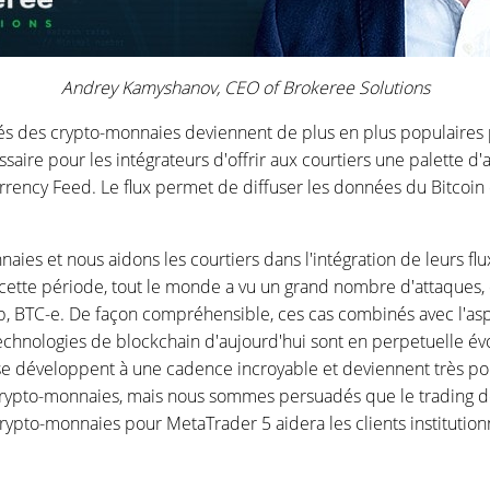
Andrey Kamyshanov, CEO of Brokeree Solutions
hés des crypto-monnaies deviennent de plus en plus populaires p
aire pour les intégrateurs d'offrir aux courtiers une palette d'
rency Feed. Le flux permet de diffuser les données du Bitcoin
nnaies et nous aidons les courtiers dans l'intégration de leurs 
ette période, tout le monde a vu un grand nombre d'attaques,
mp, BTC-e. De façon compréhensible, ces cas combinés avec l'asp
technologies de blockchain d'aujourd'hui sont en perpetuelle év
 développent à une cadence incroyable et deviennent très popul
crypto-monnaies, mais nous sommes persuadés que le trading des
ypto-monnaies pour MetaTrader 5 aidera les clients institutionn