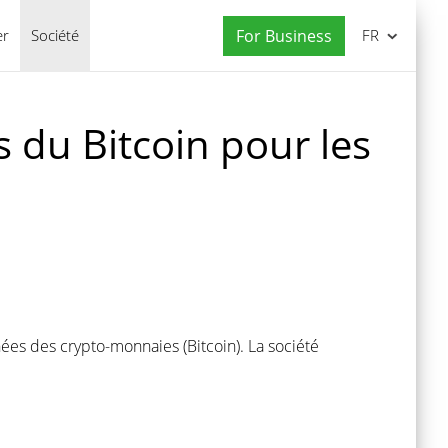
er
Société
For Business
FR
 du Bitcoin pour les
nées des crypto-monnaies (Bitcoin). La société