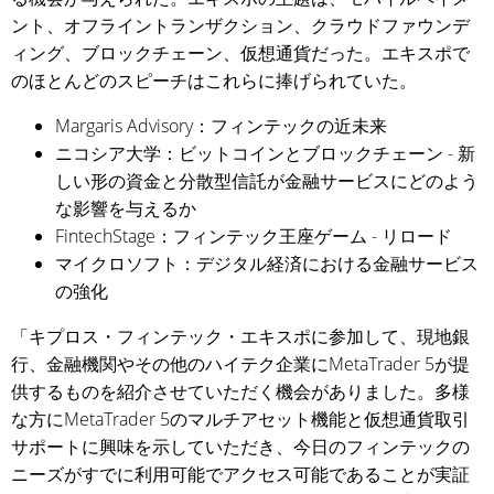
ント、オフライントランザクション、クラウドファウンデ
ィング、ブロックチェーン、仮想通貨だった。エキスポで
のほとんどのスピーチはこれらに捧げられていた。
Margaris Advisory：フィンテックの近未来
ニコシア大学：ビットコインとブロックチェーン - 新
しい形の資金と分散型信託が金融サービスにどのよう
な影響を与えるか
FintechStage：フィンテック王座ゲーム - リロード
マイクロソフト：デジタル経済における金融サービス
の強化
「キプロス・フィンテック・エキスポに参加して、現地銀
行、金融機関やその他のハイテク企業にMetaTrader 5が提
供するものを紹介させていただく機会がありました。多様
な方にMetaTrader 5のマルチアセット機能と仮想通貨取引
サポートに興味を示していただき、今日のフィンテックの
ニーズがすでに利用可能でアクセス可能であることが実証