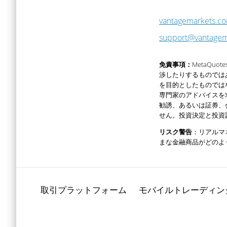
vantagemarkets.c
support@vantagem
免責事項：
MetaQ
渉したりするものでは
を目的としたものでは
専門家のアドバイスを
勧誘、あるいは証券、会
せん。投資決定と投資
リスク警告
：リアルマ
まな金融商品がどのよ
取引プラットフォーム
モバイルトレーディン