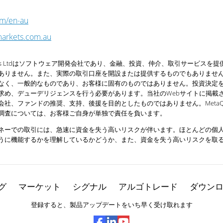
om/en-au
arkets.com.au
uotes Ltdはソフトウェア開発会社であり、金融、投資、仲介、取引サービ
ありません。また、実際の取引口座を開設または提供するものでもありませ
なく、一般的なものであり、お客様に固有のものではありません。投資決定
求め、デューデリジェンスを行う必要があります。当社のWebサイトに掲載
社、ファンドの推奨、支持、後援を目的としたものではありません。MetaQu
調査については、お客様ご自身が単独で責任を負います。
ネーでの取引には、急速に資金を失う高いリスクが伴います。ほとんどの個
うに機能するかを理解しているかどうか、また、資金を失う高いリスクを取
グ
マーケット
シグナル
アルゴトレード
ダウン
登録すると、製品アップデートをいち早く受け取れます