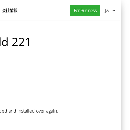
会社情報
For Business
JA
ld 221
ed and installed over again.