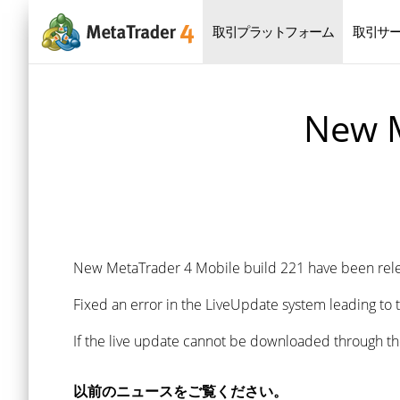
取引プラットフォーム
取引サ
New M
New MetaTrader 4 Mobile build 221 have been rel
Fixed an error in the LiveUpdate system leading to
If the live update cannot be downloaded through t
以前のニュースをご覧ください。