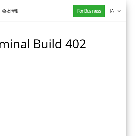
会社情報
For Business
JA
minal Build 402