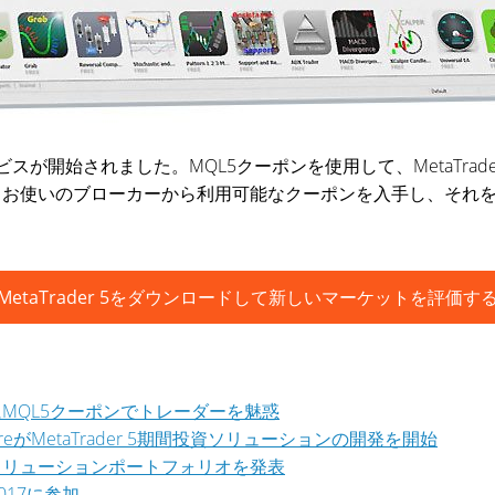
スが開始されました。MQL5クーポンを使用して、MetaTra
。お使いのブローカーから利用可能なクーポンを入手し、それ
MetaTrader 5をダウンロードして新しいマーケットを評価す
exはすでにMQL5クーポンでトレーダーを魅惑
areがMetaTrader 5期間投資ソリューションの開発を開始
5ブローカーソリューションポートフォリオを発表
017に参加