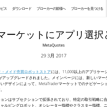
ービス
ダウンロード
ブローカーの皆様へ
ブローカーを見つける
日本語
derマーケットにアプリ
MetaQuotes
29 3月 2017
ィ・メイド売買ロボットストア
には、11,000以上のアプリ
ーケットがアップグレードされました。メインページには、新しい
デザインによって、MetaTraderマーケットでのナビゲー
す。
ションはサブセクションで拡張されており、特定の取引戦略に
キャルピングロボット、オシレーター指標やクラスター指標、